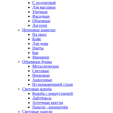
С подсветкой
Для магазина
Уличные
Фасадные
Объемные
Логотип
Неоновые вывески
На окно
Кофе
Для дома
Цветы
Бар
Маникюр
Объемные буквы
Металлические
Световые
Неоновые
Акриловые
Из нержавеющей стали
Световые короба
Короба с инкрустацией
Лайтбоксы
Аптечные кресты
Панели - кронштейн
Световые панели