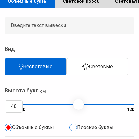
Объёмные буквы
Световой короб
Световая 
Вид
Несветовые
Световые
Высота букв
см
0
120
Объемные буквы
Плоские буквы